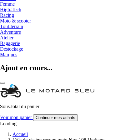
Femme
High-Tech
Racing
Moto & scooter
Tout-terrain
Adventure
Atelier
Bagagerie
Déstockage
Marques
Ajout en cours...
Sous-total du panier
Voir mon panier
Continuer mes achats
Loading...
Accueil
/
Vis de visière casque moto Nox 108 Heritage