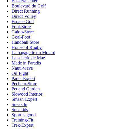
Basket-Center
Boulevard du Golf
Direct Running
Direct-Volley
Espace Golf
Foot-Store
Galop-Store
Goal-Foot
Handball-Store
House of Rugby
La bagagerie du Motard
La sellerie de Maé
Made in Paradis
Nauti-wave
On-Fight
Padel-Expert
Pecheur-Store
Pet and Garden
Slowood Interior
Smash-Expert
Sneak'In
Sneakids
Sport is good
Training-Fit
Trek-Expert