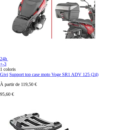
24h
+-3
1 coloris
Givi
Support top case moto Voge SR1 ADV 125 (24)
À partir de
119,50 €
95,60 €