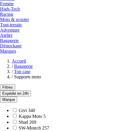
Femme
High-Tech
Racing
Moto & scooter
Tout-terrain
Adventure
Atelier
Bagagerie
Déstockage
Marques
Accueil
/
Bagagerie
/
Top case
/
Supports moto
Filtres
Expédié en 24h
Marque
Givi
340
Kappa Moto
5
Shad
269
SW-Motech
257