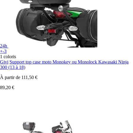
24h
+-3
1 coloris
Givi
Support top case moto Monokey ou Monolock Kawasaki Ninja
300 (13 à 18)
À partir de
111,50 €
89,20 €