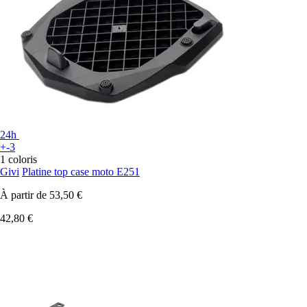
24h
+-3
1 coloris
Givi
Platine top case moto E251
À partir de
53,50 €
42,80 €