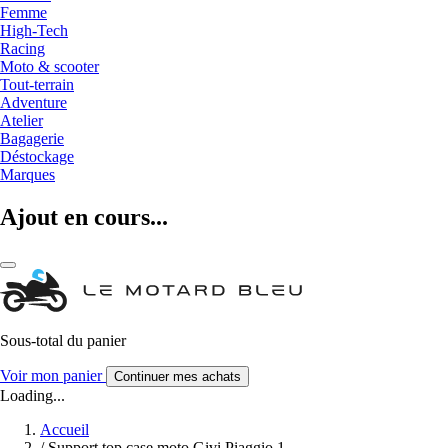
Femme
High-Tech
Racing
Moto & scooter
Tout-terrain
Adventure
Atelier
Bagagerie
Déstockage
Marques
Ajout en cours...
Sous-total du panier
Voir mon panier
Continuer mes achats
Loading...
Accueil
/
Support top case moto Givi Piaggio 1