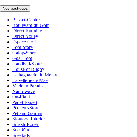
Nos boutiques
Basket-Center
Boulevard du Golf
Direct Running
Direct-Volley
Espace Golf
Foot-Store
Galop-Store
Goal-Foot
Handball-Store
House of Rugby
La bagagerie du Motard
La sellerie de Maé
Made in Paradis
Nauti-wave
On-Fight
Padel-Expert
Pecheur-Store
Pet and Garden
Slowood Interior
Smash-Expert
Sneak'In
Sneakids