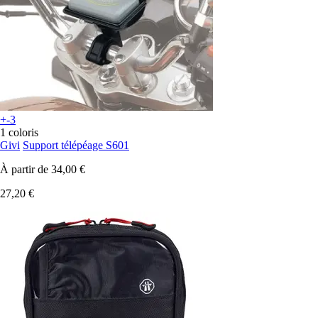
+-3
1 coloris
Givi
Support télépéage S601
À partir de
34,00 €
27,20 €