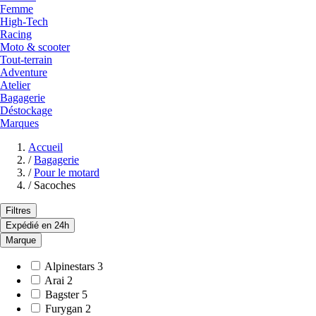
Femme
High-Tech
Racing
Moto & scooter
Tout-terrain
Adventure
Atelier
Bagagerie
Déstockage
Marques
Accueil
/
Bagagerie
/
Pour le motard
/
Sacoches
Filtres
Expédié en 24h
Marque
Alpinestars
3
Arai
2
Bagster
5
Furygan
2