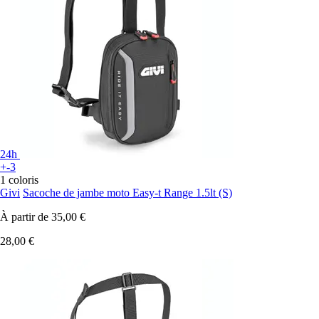
24h
+-3
1 coloris
Givi
Sacoche de jambe moto Easy-t Range 1.5lt (S)
À partir de
35,00 €
28,00 €