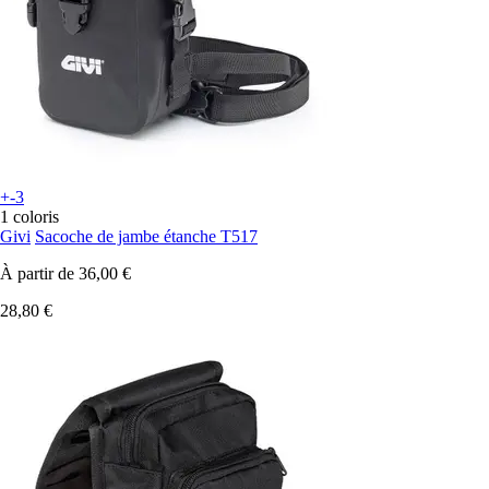
+-3
1 coloris
Givi
Sacoche de jambe étanche T517
À partir de
36,00 €
28,80 €