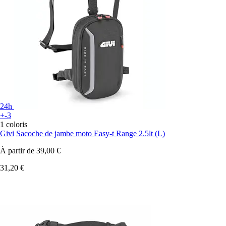
24h
+-3
1 coloris
Givi
Sacoche de jambe moto Easy-t Range 2.5lt (L)
À partir de
39,00 €
31,20 €