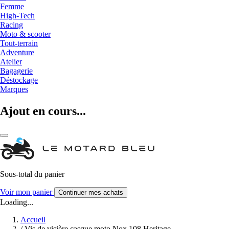
Femme
High-Tech
Racing
Moto & scooter
Tout-terrain
Adventure
Atelier
Bagagerie
Déstockage
Marques
Ajout en cours...
Sous-total du panier
Voir mon panier
Continuer mes achats
Loading...
Accueil
/
Vis de visière casque moto Nox 108 Heritage