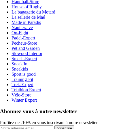
Handball-Store
House of Rugby
La bagagerie du Motard
La sellerie de Maé
Made in Paradis
Nauti-wave
On-Fight
Padel-Expert
Pecheur-Store
Pet and Garden
Slowood Interior
Smash-Expert
Sneak'In
Sneakids
Sport is good
Training-Fit
Trek-Expert
Triathlon Expert
Vélo-Store
Winter Expert
Abonnez-vous à notre newsletter
Profitez de -10% en vous inscrivant à notre newsletter
S'inscrire