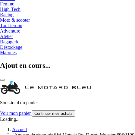
Femme
High-Tech
Racing
Moto & scooter
Tout-terrain
Adventure
Atelier
Bagagerie
Déstockage
Marques
Ajout en cours...
Sous-total du panier
Voir mon panier
Continuer mes achats
Loading...
Accueil
/
Anneau de réservoir SW-Motech Pro Ducati Monster 696/1100