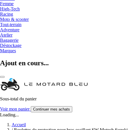
Femme
High-Tech
Racing
Moto & scooter
Tout-terrain
Adventure
Atelier
Bagagerie
Déstockage
Marques
Ajout en cours...
Sous-total du panier
Voir mon panier
Continuer mes achats
Loading...
Accueil
/
Roulettes de protection pour bras oscillant SW-Motech Suzuki,