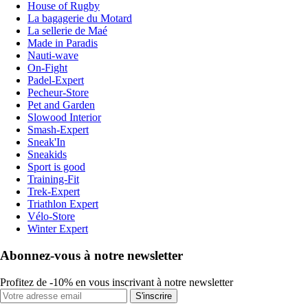
House of Rugby
La bagagerie du Motard
La sellerie de Maé
Made in Paradis
Nauti-wave
On-Fight
Padel-Expert
Pecheur-Store
Pet and Garden
Slowood Interior
Smash-Expert
Sneak'In
Sneakids
Sport is good
Training-Fit
Trek-Expert
Triathlon Expert
Vélo-Store
Winter Expert
Abonnez-vous à notre newsletter
Profitez de -10% en vous inscrivant à notre newsletter
S'inscrire