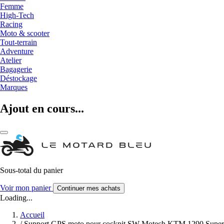
Femme
High-Tech
Racing
Moto & scooter
Tout-terrain
Adventure
Atelier
Bagagerie
Déstockage
Marques
Ajout en cours...
Sous-total du panier
Voir mon panier
Continuer mes achats
Loading...
Accueil
/
Support GPS moto pour cockpit SW-Motech KTM 1290 Super