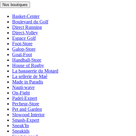
Nos boutiques
Basket-Center
Boulevard du Golf
Direct Running
Direct-Volley
Espace Golf
Foot-Store
Galop-Store
Goal-Foot
Handball-Store
House of Rugby
La bagagerie du Motard
La sellerie de Maé
Made in Paradis
Nauti-wave
On-Fight
Padel-Expert
Pecheur-Store
Pet and Garden
Slowood Interior
Smash-Expert
Sneak'In
Sneakids