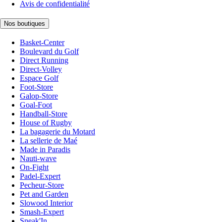
Avis de confidentialité
Nos boutiques
Basket-Center
Boulevard du Golf
Direct Running
Direct-Volley
Espace Golf
Foot-Store
Galop-Store
Goal-Foot
Handball-Store
House of Rugby
La bagagerie du Motard
La sellerie de Maé
Made in Paradis
Nauti-wave
On-Fight
Padel-Expert
Pecheur-Store
Pet and Garden
Slowood Interior
Smash-Expert
Sneak'In