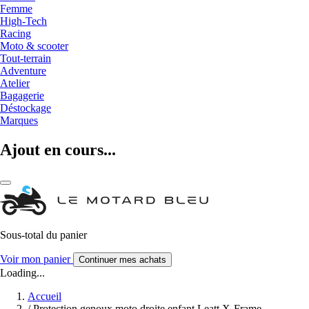
Femme
High-Tech
Racing
Moto & scooter
Tout-terrain
Adventure
Atelier
Bagagerie
Déstockage
Marques
Ajout en cours...
Sous-total du panier
Voir mon panier
Continuer mes achats
Loading...
Accueil
/
Protection genoux moto droite enfant Leatt X-Frame