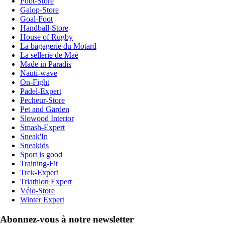
Foot-Store
Galop-Store
Goal-Foot
Handball-Store
House of Rugby
La bagagerie du Motard
La sellerie de Maé
Made in Paradis
Nauti-wave
On-Fight
Padel-Expert
Pecheur-Store
Pet and Garden
Slowood Interior
Smash-Expert
Sneak'In
Sneakids
Sport is good
Training-Fit
Trek-Expert
Triathlon Expert
Vélo-Store
Winter Expert
Abonnez-vous à notre newsletter