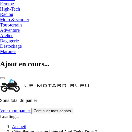
Femme
High-Tech
Racing
Moto & scooter
Tout-terrain
Adventure
Atelier
Bagagerie
Déstockage
Marques
Ajout en cours...
Sous-total du panier
Voir mon panier
Continuer mes achats
Loading...
Accueil
/
Ventilation casque intégral Arai Delta Duct-3