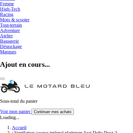
Femme
High-Tech
Racing
Moto & scooter
Tout-terrain
Adventure
Atelier
Bagagerie
Déstockage
Marques
Ajout en cours...
Sous-total du panier
Voir mon panier
Continuer mes achats
Loading...
Accueil
/
Ventilation casque intégral platinium Arai Delta Duct-3