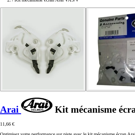
Arai
Kit mécanisme écr
11,66 €
Optimisez votre performance sur piste avec le kit mécanisme écran Ara