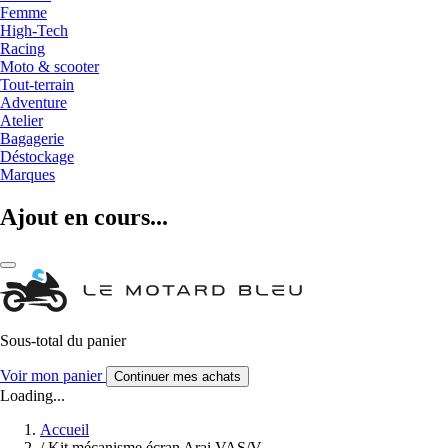
Femme
High-Tech
Racing
Moto & scooter
Tout-terrain
Adventure
Atelier
Bagagerie
Déstockage
Marques
Ajout en cours...
Sous-total du panier
Voir mon panier
Continuer mes achats
Loading...
Accueil
/
Kit mécanisme écran Arai VAS/V