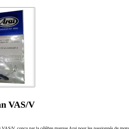
an VAS/V
i VAS/V, conçu par la célèbre marque Arai pour les passionnés de moto