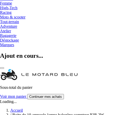
Femme
High-Tech
Racing
Moto & scooter
Tout-terrain
Adventure
Atelier
Bagagerie
Déstockage
Marques
Ajout en cours...
Sous-total du panier
Voir mon panier
Continuer mes achats
Loading...
Accueil
/
Boite de 10 ampoule-lampe halogène compteur P2R 2W