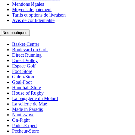
Mentions légales
Moyens de paiement
Tarifs et options de livraison
Avis de confidentialité
Nos boutiques
Basket-Center
Boulevard du Golf
Direct Running
Direct-Volley
Espace Golf
Foot-Store
Galop-Store
Goal-Foot
Handball-Store
House of Rugby
La bagagerie du Motard
La sellerie de Maé
Made in Paradis
Nauti-wave
On-Fight
Padel-Expert
Pecheur-Store