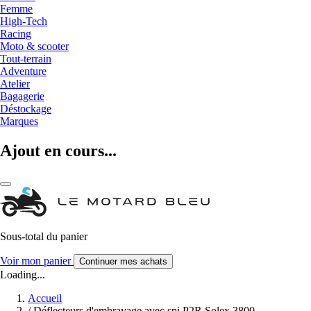
Femme
High-Tech
Racing
Moto & scooter
Tout-terrain
Adventure
Atelier
Bagagerie
Déstockage
Marques
Ajout en cours...
Sous-total du panier
Voir mon panier
Continuer mes achats
Loading...
Accueil
/
Déflecteurs d'embrayage avec spi P2R Solex 3800