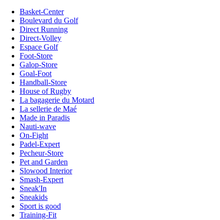
Basket-Center
Boulevard du Golf
Direct Running
Direct-Volley
Espace Golf
Foot-Store
Galop-Store
Goal-Foot
Handball-Store
House of Rugby
La bagagerie du Motard
La sellerie de Maé
Made in Paradis
Nauti-wave
On-Fight
Padel-Expert
Pecheur-Store
Pet and Garden
Slowood Interior
Smash-Expert
Sneak'In
Sneakids
Sport is good
Training-Fit