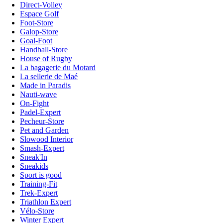
Direct-Volley
Espace Golf
Foot-Store
Galop-Store
Goal-Foot
Handball-Store
House of Rugby
La bagagerie du Motard
La sellerie de Maé
Made in Paradis
Nauti-wave
On-Fight
Padel-Expert
Pecheur-Store
Pet and Garden
Slowood Interior
Smash-Expert
Sneak'In
Sneakids
Sport is good
Training-Fit
Trek-Expert
Triathlon Expert
Vélo-Store
Winter Expert