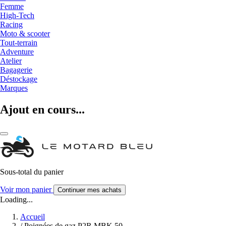
Femme
High-Tech
Racing
Moto & scooter
Tout-terrain
Adventure
Atelier
Bagagerie
Déstockage
Marques
Ajout en cours...
Sous-total du panier
Voir mon panier
Continuer mes achats
Loading...
Accueil
/
Poignées de gaz P2R MBK 50