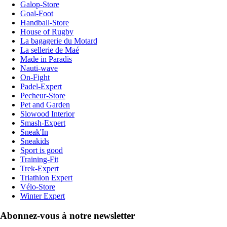
Galop-Store
Goal-Foot
Handball-Store
House of Rugby
La bagagerie du Motard
La sellerie de Maé
Made in Paradis
Nauti-wave
On-Fight
Padel-Expert
Pecheur-Store
Pet and Garden
Slowood Interior
Smash-Expert
Sneak'In
Sneakids
Sport is good
Training-Fit
Trek-Expert
Triathlon Expert
Vélo-Store
Winter Expert
Abonnez-vous à notre newsletter