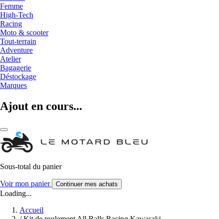
Femme
High-Tech
Racing
Moto & scooter
Tout-terrain
Adventure
Atelier
Bagagerie
Déstockage
Marques
Ajout en cours...
Sous-total du panier
Voir mon panier
Continuer mes achats
Loading...
Accueil
/
Kit de roulement All Balls Racing Kawasaki