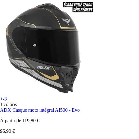
+-3
1 coloris
ADX
Casque moto intégral AI500 - Evo
À partir de
119,80 €
96,90 €