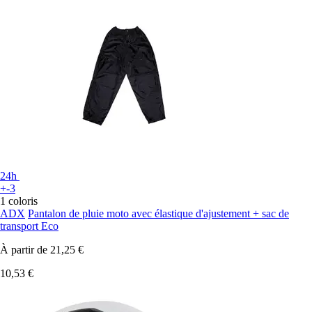
24h
+-3
1 coloris
ADX
Pantalon de pluie moto avec élastique d'ajustement + sac de
transport Eco
À partir de
21,25 €
10,53 €