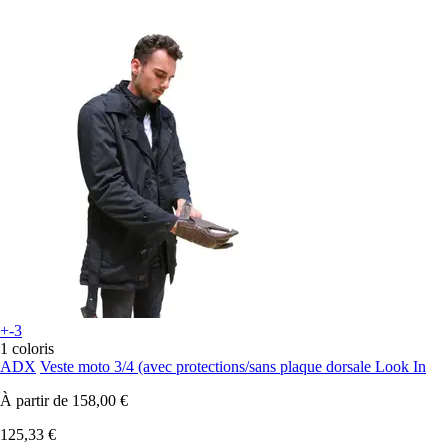
+-3
1 coloris
ADX
Veste moto 3/4 (avec protections/sans plaque dorsale Look In
À partir de
158,00 €
125,33 €