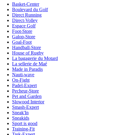
Basket-Center
Boulevard du Golf
Direct Running
Direct-Volley
Espace Golf
Foot-Store
Galop-Store
Goal-Foot
Handball-Store
House of Rugby
La bagagerie du Motard
La sellerie de Maé
Made in Paradis
Nauti-wave
On-Fight
Padel-Expert
Pecheur-Store
Pet and Garden
Slowood Interior
Smash-Expert
Sneak'In
Sneakids
Sport is good
Training-Fit
Trek-Expert