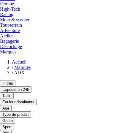
Femme
High-Tech
Racing
Moto & scooter
Tout-terrain
Adventure
Atelier
Bagagerie
Déstockage
Marques
Accueil
/
Marques
/
ADX
Filtres
Expédié en 24h
Taille
Couleur dominante
Age
Type de produit
Genre
Sport