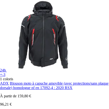
24h
+-3
1 coloris
ADX
Blouson moto à capuche amovible (avec protections/sans plaque
dorsale) homologue nf en 17092-4 : 2020 RSX
À partir de
159,80 €
96,21 €