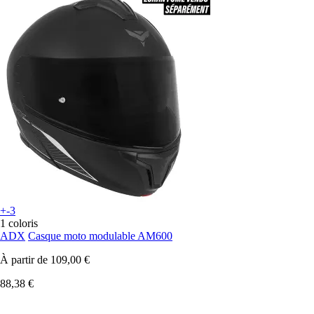
+-3
1 coloris
ADX
Casque moto modulable AM600
À partir de
109,00 €
88,38 €