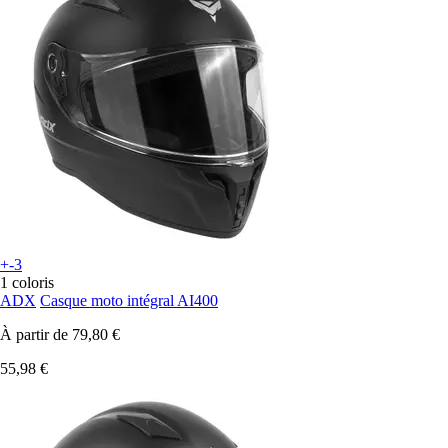
+-3
1 coloris
ADX
Casque moto intégral AI400
À partir de
79,80 €
55,98 €