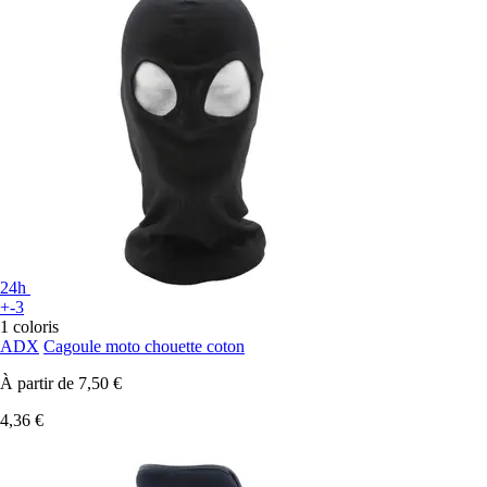
24h
+-3
1 coloris
ADX
Cagoule moto chouette coton
À partir de
7,50 €
4,36 €