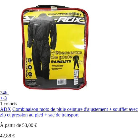
24h
+-3
1 coloris
ADX
Combinaison moto de pluie ceinture d'ajustement + soufflet avec
zip et pression au pied + sac de transport
À partir de
53,00 €
42,88 €