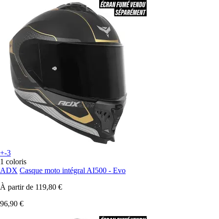
+-3
1 coloris
ADX
Casque moto intégral AI500 - Evo
À partir de
119,80 €
96,90 €