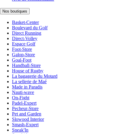
Nos boutiques
Basket-Center
Boulevard du Golf
Direct Running
Direct-Volley
Espace Golf
Foot-Store
Galop-Store
Goal-Foot
Handball-Store
House of Rugby
La bagagerie du Motard
La sellerie de Maé
Made in Paradis
Nauti-wave
On-Fight
Padel-Expert
Pecheur-Store
Pet and Garden
Slowood Interior
Smash-Expert
Sneak'In