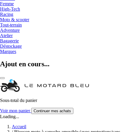
Femme
High-Tech
Racing
Moto & scooter
Tout-terrain
Adventure
Atelier
Bagagerie
Déstockage
Marques
Ajout en cours...
Sous-total du panier
Voir mon panier
Continuer mes achats
Loading...
Accueil
/
Blouson moto à capuche amovible (avec protections/sans