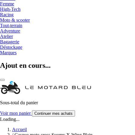
Femme
High-Tech
Racing
Moto & scooter
Tout-terrain
Adventure
Atelier
Bagagerie
Déstockage
Marques
Ajout en cours...
Sous-total du panier
Voir mon panier
Continuer mes achats
Loading...
Accueil
/
Casque moto cross Suomy X-Wing Plain