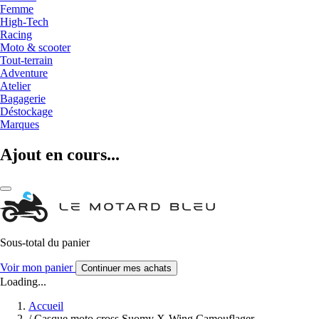
Femme
High-Tech
Racing
Moto & scooter
Tout-terrain
Adventure
Atelier
Bagagerie
Déstockage
Marques
Ajout en cours...
Sous-total du panier
Voir mon panier
Continuer mes achats
Loading...
Accueil
/
Casque moto cross Suomy X-Wing Camouflager