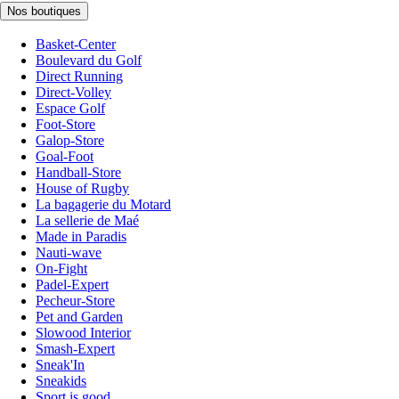
Nos boutiques
Basket-Center
Boulevard du Golf
Direct Running
Direct-Volley
Espace Golf
Foot-Store
Galop-Store
Goal-Foot
Handball-Store
House of Rugby
La bagagerie du Motard
La sellerie de Maé
Made in Paradis
Nauti-wave
On-Fight
Padel-Expert
Pecheur-Store
Pet and Garden
Slowood Interior
Smash-Expert
Sneak'In
Sneakids
Sport is good