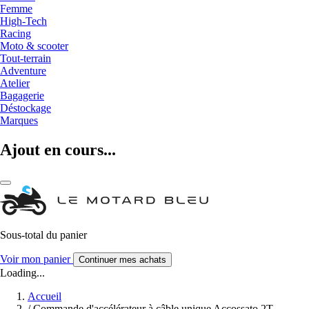
Femme
High-Tech
Racing
Moto & scooter
Tout-terrain
Adventure
Atelier
Bagagerie
Déstockage
Marques
Ajout en cours...
Sous-total du panier
Voir mon panier
Continuer mes achats
Loading...
Accueil
/
Commande d'accélérateur à câble unique Accossato 2T