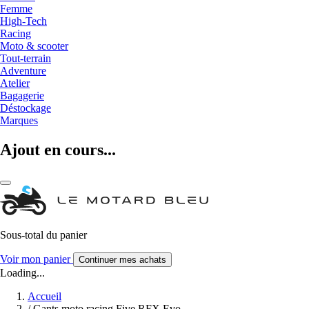
Femme
High-Tech
Racing
Moto & scooter
Tout-terrain
Adventure
Atelier
Bagagerie
Déstockage
Marques
Ajout en cours...
Sous-total du panier
Voir mon panier
Continuer mes achats
Loading...
Accueil
/
Gants moto racing Five RFX Evo