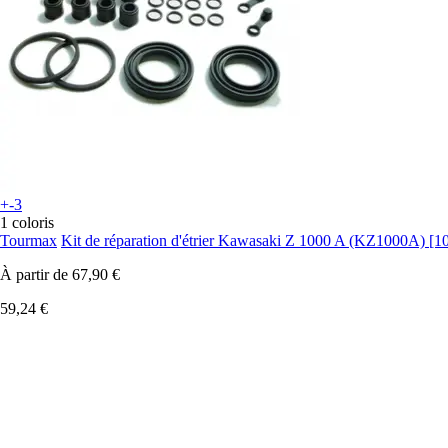
+-3
1 coloris
Tourmax
Kit de réparation d'étrier Kawasaki Z 1000 A (KZ1000A) 
À partir de
67,90 €
59,24 €