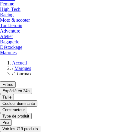
Femme
High-Tech
Racing
Moto & scooter
Tout-terrain
Adventure
Atelier
Bagagerie
Déstockage
Marques
Accueil
/
Marques
/
Tourmax
Filtres
Expédié en 24h
Taille
Couleur dominante
Constructeur
Type de produit
Prix
Voir les 719 produits