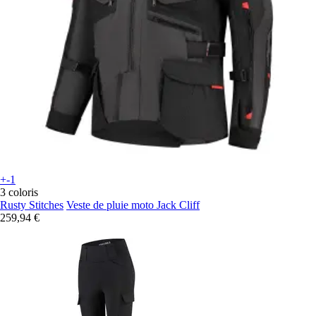
+-1
3 coloris
Rusty Stitches
Veste de pluie moto Jack Cliff
259,94 €