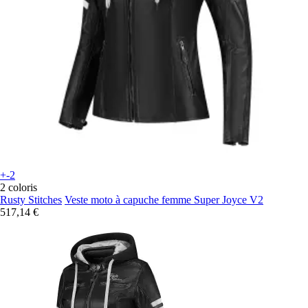
+-2
2 coloris
Rusty Stitches
Veste moto à capuche femme Super Joyce V2
517,14 €