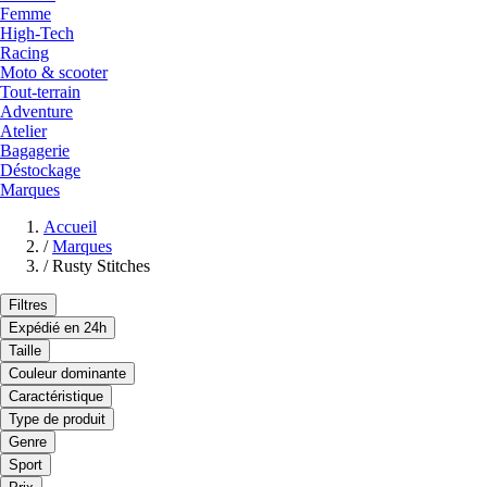
Femme
High-Tech
Racing
Moto & scooter
Tout-terrain
Adventure
Atelier
Bagagerie
Déstockage
Marques
Accueil
/
Marques
/
Rusty Stitches
Filtres
Expédié en 24h
Taille
Couleur dominante
Caractéristique
Type de produit
Genre
Sport