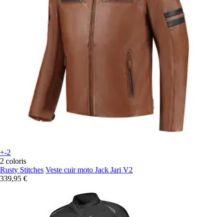
+-2
2 coloris
Rusty Stitches
Veste cuir moto Jack Jari V2
339,95 €