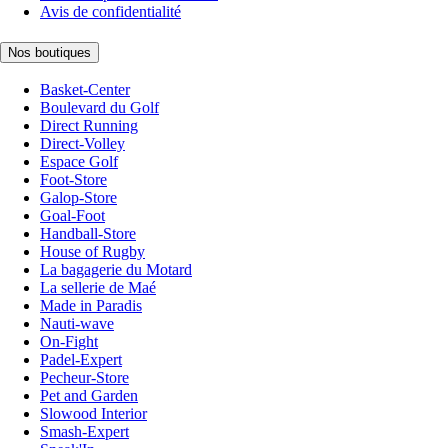
Avis de confidentialité
Nos boutiques
Basket-Center
Boulevard du Golf
Direct Running
Direct-Volley
Espace Golf
Foot-Store
Galop-Store
Goal-Foot
Handball-Store
House of Rugby
La bagagerie du Motard
La sellerie de Maé
Made in Paradis
Nauti-wave
On-Fight
Padel-Expert
Pecheur-Store
Pet and Garden
Slowood Interior
Smash-Expert