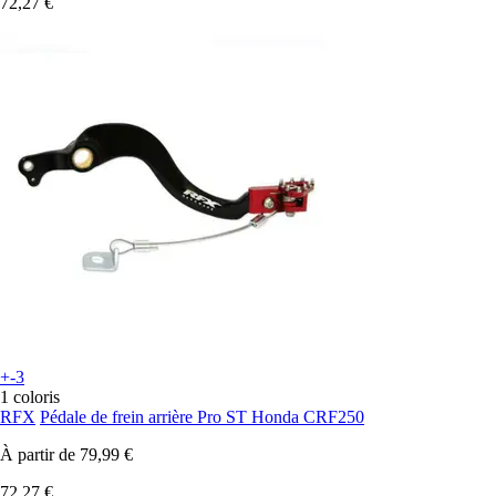
72,27 €
+-3
1 coloris
RFX
Pédale de frein arrière Pro ST Honda CRF250
À partir de
79,99 €
72,27 €