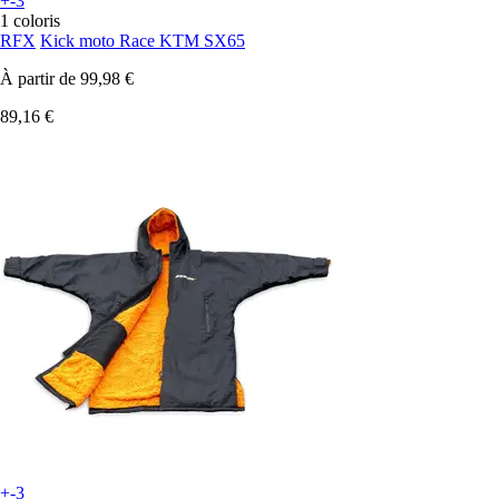
+-3
1 coloris
RFX
Kick moto Race KTM SX65
À partir de
99,98 €
89,16 €
+-3