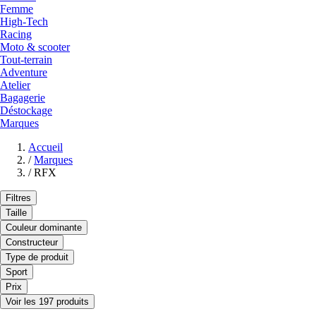
Femme
High-Tech
Racing
Moto & scooter
Tout-terrain
Adventure
Atelier
Bagagerie
Déstockage
Marques
Accueil
/
Marques
/
RFX
Filtres
Taille
Couleur dominante
Constructeur
Type de produit
Sport
Prix
Voir les 197 produits