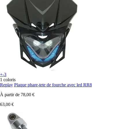
+-3
1 coloris
Replay
Plaque phare-tete de fourche avec led RR8
À partir de
78,00 €
63,00 €