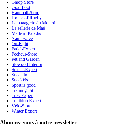
Galop-Store
Goal-Foot
Handball-Store
House of Rugby
La bagagerie du Motard
La sellerie de Maé
Made in Paradis
Nauti-wave
On-Fight
Padel-Expert
Pecheur-Store
Pet and Garden
Slowood Interior
Smash-Expert
Sneak'In
Sneakids
Sport is good
Training-Fit
Trek-Expert
Triathlon Expert
Vélo-Store
Winter Expert
Abonnez-vous à notre newsletter