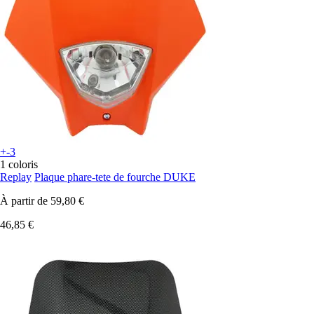
+-3
1 coloris
Replay
Plaque phare-tete de fourche DUKE
À partir de
59,80 €
46,85 €