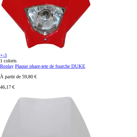
+-3
1 coloris
Replay
Plaque phare-tete de fourche DUKE
À partir de
59,80 €
46,17 €