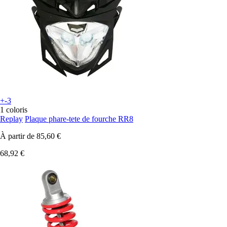
+-3
1 coloris
Replay
Plaque phare-tete de fourche RR8
À partir de
85,60 €
68,92 €