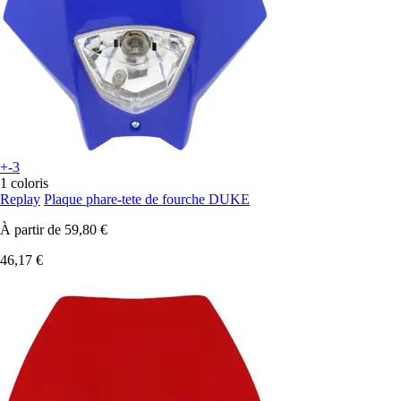
+-3
1 coloris
Replay
Plaque phare-tete de fourche DUKE
À partir de
59,80 €
46,17 €