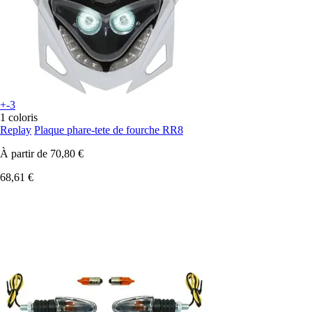
+-3
1 coloris
Replay
Plaque phare-tete de fourche RR8
À partir de
70,80 €
68,61 €