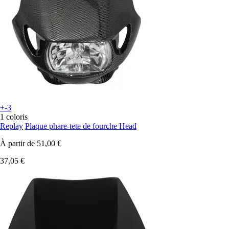
+-3
1 coloris
Replay
Plaque phare-tete de fourche Head
À partir de
51,00 €
37,05 €