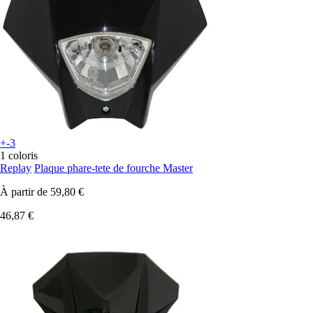
+-3
1 coloris
Replay
Plaque phare-tete de fourche Master
À partir de
59,80 €
46,87 €