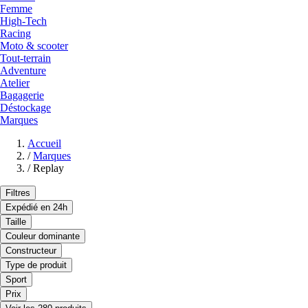
Femme
High-Tech
Racing
Moto & scooter
Tout-terrain
Adventure
Atelier
Bagagerie
Déstockage
Marques
Accueil
/
Marques
/
Replay
Filtres
Expédié en 24h
Taille
Couleur dominante
Constructeur
Type de produit
Sport
Prix