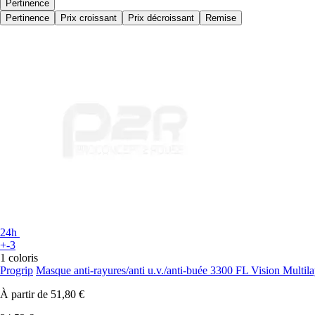
Pertinence
Pertinence
Prix croissant
Prix décroissant
Remise
24h
+-3
1 coloris
Progrip
Masque anti-rayures/anti u.v./anti-buée 3300 FL Vision Multil
À partir de
51,80 €