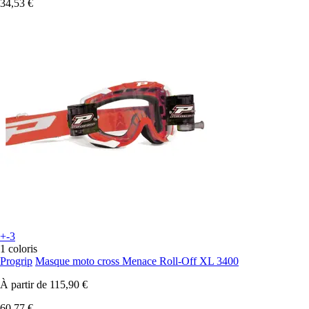
34,53 €
+-3
1 coloris
Progrip
Masque moto cross Menace Roll-Off XL 3400
À partir de
115,90 €
60,77 €