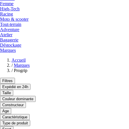
Femme
High-Tech
Racing
Moto & scooter
Tout-terrain
Adventure
Atelier
Bagagerie
Déstockage
Marques
Accueil
/
Marques
/
Progrip
Filtres
Expédié en 24h
Taille
Couleur dominante
Constructeur
Age
Caractéristique
Type de produit