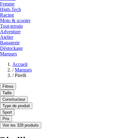
Femme
High-Tech
Racing
Moto & scooter
Tout-terrain
Adventure
Atelier
Bagagerie
Déstockage
Marques
Accueil
/
Marques
/
Pirelli
Filtres
Taille
Constructeur
Type de produit
Sport
Prix
Voir les 328 produits