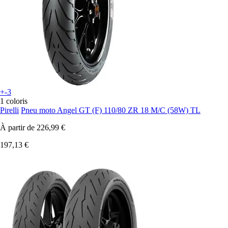
+-3
1 coloris
Pirelli
Pneu moto Angel GT (F) 110/80 ZR 18 M/C (58W) TL
À partir de
226,99 €
197,13 €