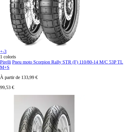
+-3
1 coloris
Pirelli
Pneu moto Scorpion Rally STR (F) 110/80-14 M/C 53P TL
M+S
À partir de
133,99 €
99,53 €