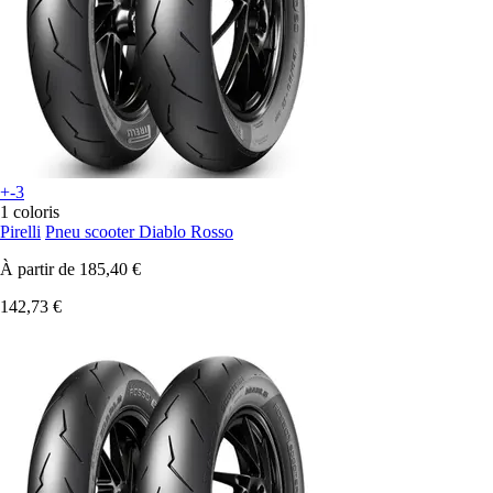
+-3
1 coloris
Pirelli
Pneu scooter Diablo Rosso
À partir de
185,40 €
142,73 €