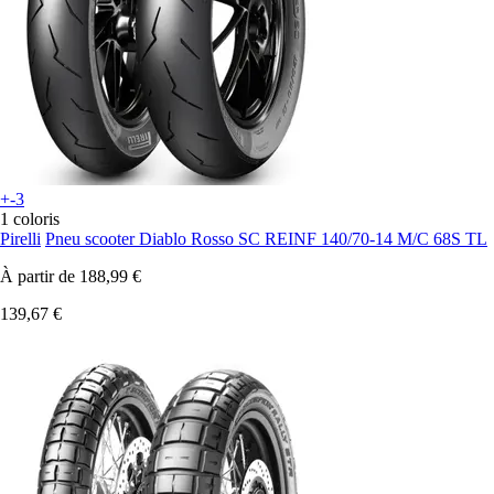
+-3
1 coloris
Pirelli
Pneu scooter Diablo Rosso SC REINF 140/70-14 M/C 68S TL
À partir de
188,99 €
139,67 €