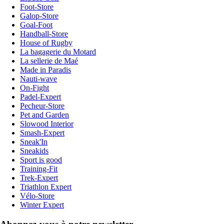
Foot-Store
Galop-Store
Goal-Foot
Handball-Store
House of Rugby
La bagagerie du Motard
La sellerie de Maé
Made in Paradis
Nauti-wave
On-Fight
Padel-Expert
Pecheur-Store
Pet and Garden
Slowood Interior
Smash-Expert
Sneak'In
Sneakids
Sport is good
Training-Fit
Trek-Expert
Triathlon Expert
Vélo-Store
Winter Expert