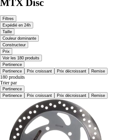
MTX Disc
Filtres
Expédié en 24h
Taille
Couleur dominante
Constructeur
Prix
Voir les 180 produits
Pertinence
Pertinence
Prix croissant
Prix décroissant
Remise
180 produits
Trier par
Pertinence
Pertinence
Prix croissant
Prix décroissant
Remise