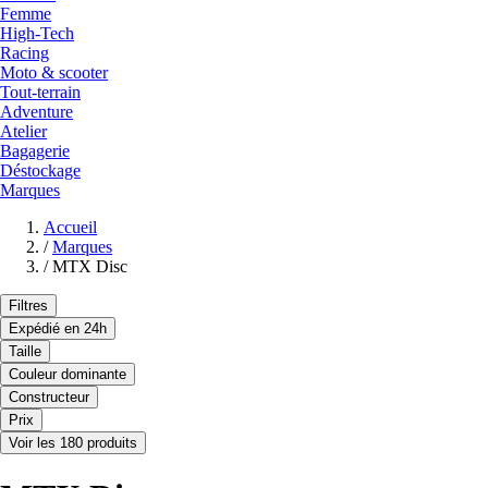
Femme
High-Tech
Racing
Moto & scooter
Tout-terrain
Adventure
Atelier
Bagagerie
Déstockage
Marques
Accueil
/
Marques
/
MTX Disc
Filtres
Expédié en 24h
Taille
Couleur dominante
Constructeur
Prix
Voir les 180 produits