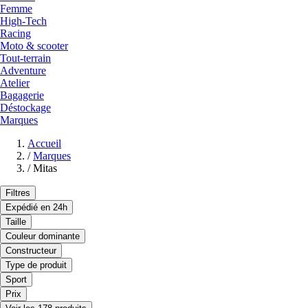
Femme
High-Tech
Racing
Moto & scooter
Tout-terrain
Adventure
Atelier
Bagagerie
Déstockage
Marques
Accueil
/
Marques
/
Mitas
Filtres
Expédié en 24h
Taille
Couleur dominante
Constructeur
Type de produit
Sport
Prix