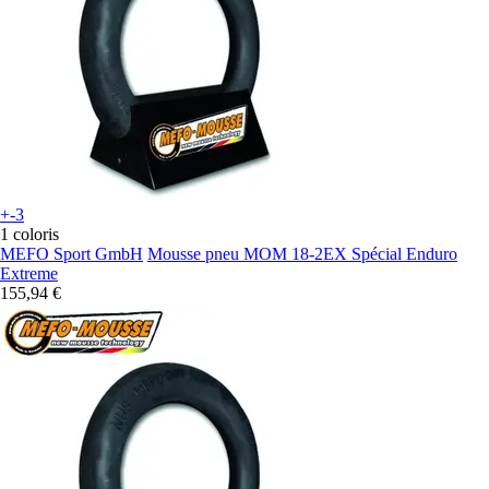
+-3
1 coloris
MEFO Sport GmbH
Mousse pneu MOM 18-2EX Spécial Enduro
Extreme
155,94 €