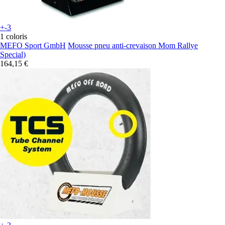
+-3
1 coloris
MEFO Sport GmbH
Mousse pneu anti-crevaison Mom Rallye
Special)
164,15 €