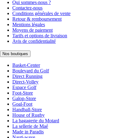
Qui sommes-nous ?
Contactez-nous
Conditions générales de vente
Retour & remboursement
Mentions légales
Moyens de paiement
Tarifs et options de livraison
Avis de confidentialité
Nos boutiques
Basket-Center
Boulevard du Golf
Direct Running
Direct-Volley
Espace Golf
Foot-Store
Galop-Store
Goal-Foot
Handball-Store
House of Rugby
La bagagerie du Motard
La sellerie de Maé
Made in Paradis
Nauti-wave