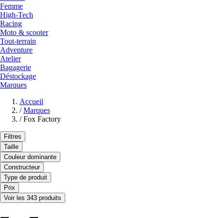
Femme
High-Tech
Racing
Moto & scooter
Tout-terrain
Adventure
Atelier
Bagagerie
Déstockage
Marques
Accueil
/
Marques
/
Fox Factory
Filtres
Taille
Couleur dominante
Constructeur
Type de produit
Prix
Voir les 343 produits