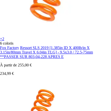
+2
6 coloris
Fox Factory
Ressort SLS 2019 [1.385in ID X 400lb/in X
3.15in/80mm Travel X 6.04in TLG] - 9.5x3.0 / 72.5-75mm
**PASSER SUR 803-04-228 APRES E
À partir de
255,00 €
234,99 €