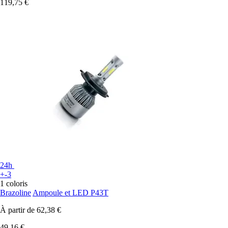
119,75 €
24h
+-3
1 coloris
Brazoline
Ampoule et LED P43T
À partir de
62,38 €
49,16 €