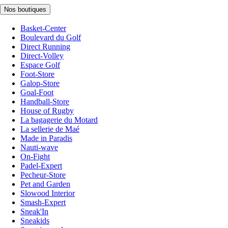
Nos boutiques
Basket-Center
Boulevard du Golf
Direct Running
Direct-Volley
Espace Golf
Foot-Store
Galop-Store
Goal-Foot
Handball-Store
House of Rugby
La bagagerie du Motard
La sellerie de Maé
Made in Paradis
Nauti-wave
On-Fight
Padel-Expert
Pecheur-Store
Pet and Garden
Slowood Interior
Smash-Expert
Sneak'In
Sneakids