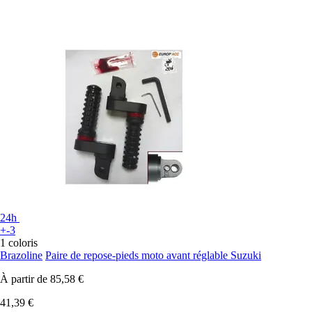
24h
+-3
1 coloris
Brazoline
Paire de repose-pieds moto avant réglable Suzuki
À partir de
85,58 €
41,39 €