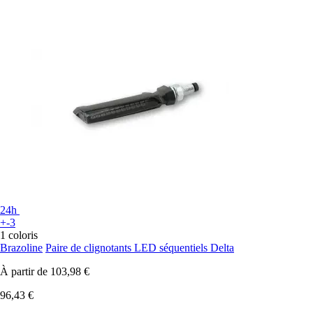
24h
+-3
1 coloris
Brazoline
Paire de clignotants LED séquentiels Delta
À partir de
103,98 €
96,43 €