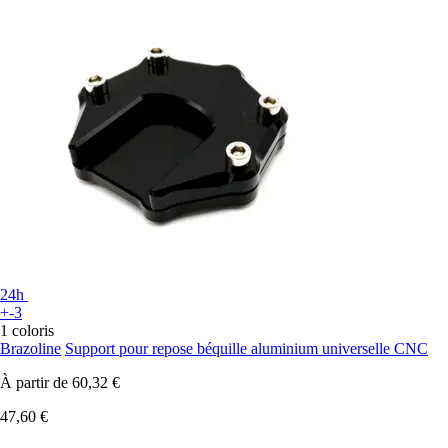
24h
+-3
1 coloris
Brazoline
Support pour repose béquille aluminium universelle CNC
À partir de
60,32 €
47,60 €