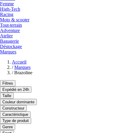
Femme
High-Tech
Racing
Moto & scooter
Tout-terrain
Adventure
Atelier
Bagagerie
Déstockage
Marques
Accueil
/
Marques
/
Brazoline
Filtres
Expédié en 24h
Taille
Couleur dominante
Constructeur
Caractéristique
Type de produit
Genre