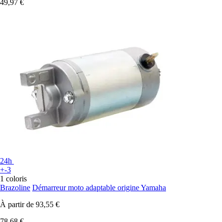
49,97 €
24h
+-3
1 coloris
Brazoline
Démarreur moto adaptable origine Yamaha
À partir de
93,55 €
78,68 €