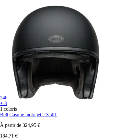
24h
+-3
1 coloris
Bell
Casque moto jet TX501
À partir de
324,95 €
184,71 €