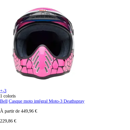
+-3
1 coloris
Bell
Casque moto intégral Moto-3 Deathspray
À partir de
449,96 €
229,86 €