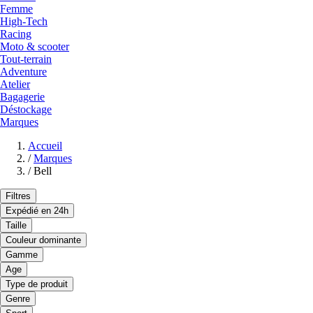
Femme
High-Tech
Racing
Moto & scooter
Tout-terrain
Adventure
Atelier
Bagagerie
Déstockage
Marques
Accueil
/
Marques
/
Bell
Filtres
Expédié en 24h
Taille
Couleur dominante
Gamme
Age
Type de produit
Genre