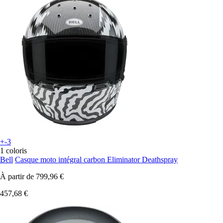
+-3
1 coloris
Bell
Casque moto intégral carbon Eliminator Deathspray
À partir de
799,96 €
457,68 €