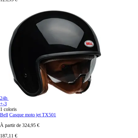
24h
+-3
1 coloris
Bell
Casque moto jet TX501
À partir de
324,95 €
187,11 €