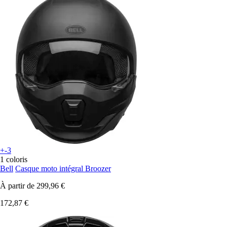
+-3
1 coloris
Bell
Casque moto intégral Broozer
À partir de
299,96 €
172,87 €