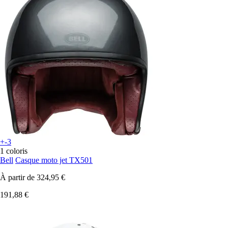
+-3
1 coloris
Bell
Casque moto jet TX501
À partir de
324,95 €
191,88 €