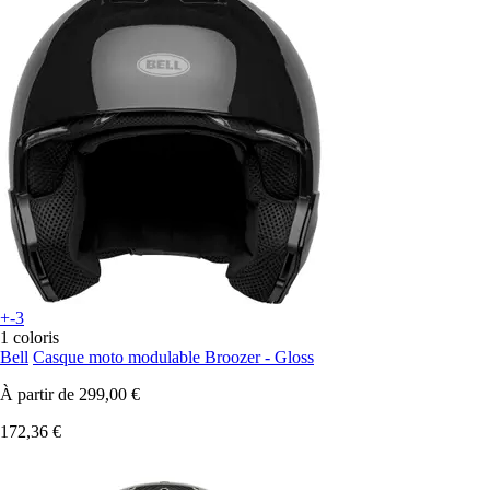
+-3
1 coloris
Bell
Casque moto modulable Broozer - Gloss
À partir de
299,00 €
172,36 €