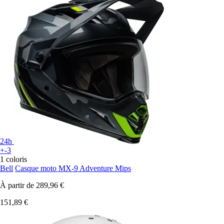
24h
+-3
1 coloris
Bell
Casque moto MX-9 Adventure Mips
À partir de
289,96 €
151,89 €