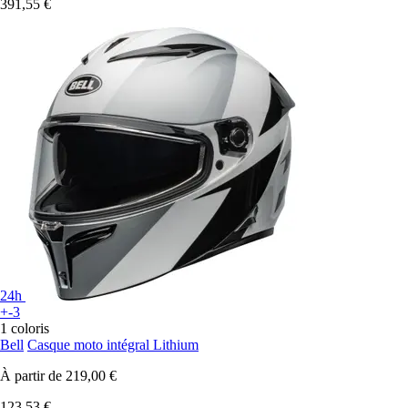
391,55 €
24h
+-3
1 coloris
Bell
Casque moto intégral Lithium
À partir de
219,00 €
123,53 €