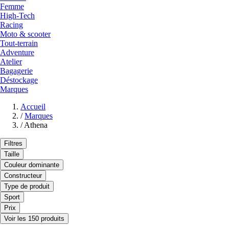
Femme
High-Tech
Racing
Moto & scooter
Tout-terrain
Adventure
Atelier
Bagagerie
Déstockage
Marques
Accueil
/
Marques
/
Athena
Filtres
Taille
Couleur dominante
Constructeur
Type de produit
Sport
Prix
Voir les 150 produits