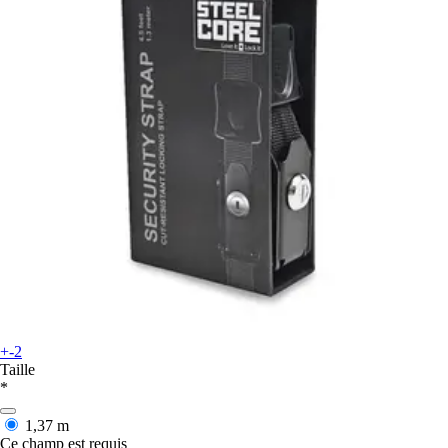
+-2
Taille
*
1,37 m
Ce champ est requis