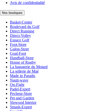
Avis de confidentialité
Nos boutiques
Basket-Center
Boulevard du Golf
Direct Running
Direct-Volley
Espace Golf
Foot-Store
Galop-Store
Goal-Foot
Handball-Store
House of Rugby
La bagagerie du Motard
La sellerie de Maé
Made in Paradis
Nauti-wave
On-Fight
Padel-Expert
Pecheur-Store
Pet and Garden
Slowood Interior
Smash-Expert