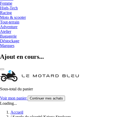
Femme
High-Tech
Racing
Moto & scooter
Tout-terrain
Adventure
Atelier
Bagagerie
Déstockage
Marques
Ajout en cours...
Sous-total du panier
Voir mon panier
Continuer mes achats
Loading...
Accueil
/
Sangle de sécurité Kriega Steelcore