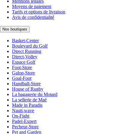
Mentions légales
Moyens de paiement
Tarifs et options de livraison
Avis de confidentialité
Nos boutiques
Basket-Center
Boulevard du Golf
Direct Running
Direct-Volley
Espace Golf
Foot-Store
Galop-Store
Goal-Foot
Handball-Store
House of Rugby
La bagagerie du Motard
La sellerie de Maé
Made in Paradis
Nauti-wave
On-Fight
Padel-Expert
Pecheur-Store
Pet and Garden