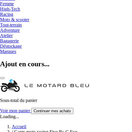
Femme
High-Tech
Racing
Moto & scooter
Tout-terrain
Adventure
Atelier
Bagagerie
Déstockage
Marques
Ajout en cours...
Sous-total du panier
Voir mon panier
Continuer mes achats
Loading...
Accueil
/
Gants moto racing Five Rs-C Evo