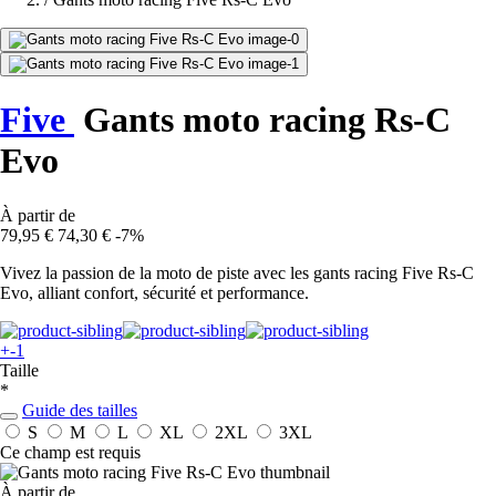
Five
Gants moto racing Rs-C
Evo
À partir de
79,95 €
74,30 €
-7%
Vivez la passion de la moto de piste avec les gants racing Five Rs-C
Evo, alliant confort, sécurité et performance.
+-1
Taille
*
Guide des tailles
S
M
L
XL
2XL
3XL
Ce champ est requis
À partir de