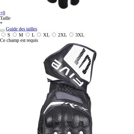
+0
Taille
*
Guide des tailles
S
M
L
XL
2XL
3XL
Ce champ est requis