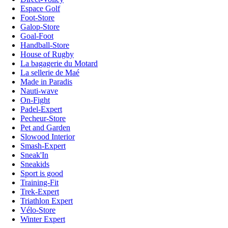
Espace Golf
Foot-Store
Galop-Store
Goal-Foot
Handball-Store
House of Rugby
La bagagerie du Motard
La sellerie de Maé
Made in Paradis
Nauti-wave
On-Fight
Padel-Expert
Pecheur-Store
Pet and Garden
Slowood Interior
Smash-Expert
Sneak'In
Sneakids
Sport is good
Training-Fit
Trek-Expert
Triathlon Expert
Vélo-Store
Winter Expert