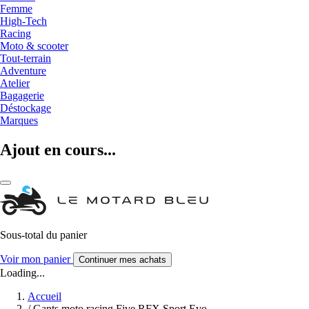
Femme
High-Tech
Racing
Moto & scooter
Tout-terrain
Adventure
Atelier
Bagagerie
Déstockage
Marques
Ajout en cours...
Sous-total du panier
Voir mon panier
Continuer mes achats
Loading...
Accueil
/
Gants moto racing Five RFX Sport Evo