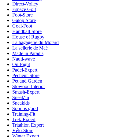
Direct-Volley
Espace Golf
Foot-Store
Galop-Store
Goal-Foot
Handball-Store
House of Rugby
La bagagerie du Motard
La sellerie de Maé
Made in Paradis
Nauti-wave
On-Fight
Padel-Expert
Pecheur-Store
Pet and Garden
Slowood Interior
Smash-Expert
Sneak'In
Sneakids
Sport is good
Training-Fit
Trek-Expert
Triathlon Expert
Vélo-Store
Winter Expert