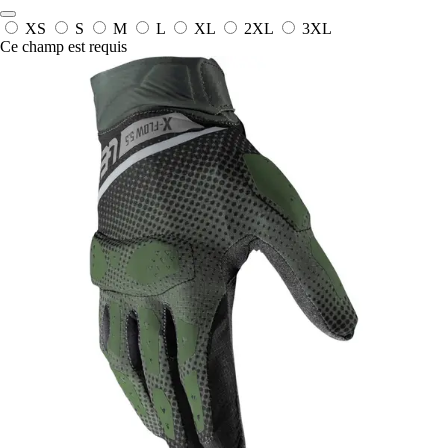
XS
S
M
L
XL
2XL
3XL
Ce champ est requis