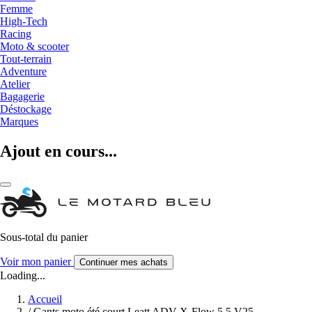
Femme
High-Tech
Racing
Moto & scooter
Tout-terrain
Adventure
Atelier
Bagagerie
Déstockage
Marques
Ajout en cours...
Sous-total du panier
Voir mon panier
Continuer mes achats
Loading...
Accueil
/
Gants moto été court Leatt ADV X-Flow 5.5 V25