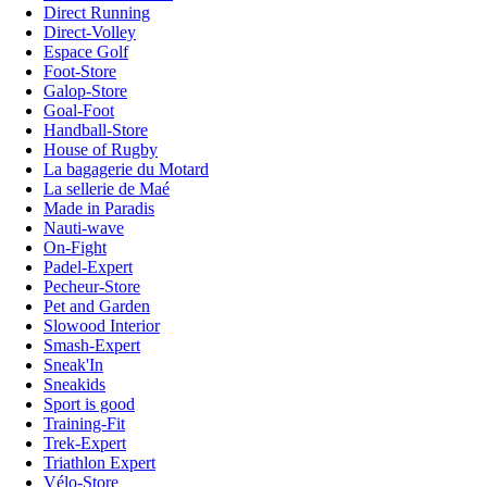
Direct Running
Direct-Volley
Espace Golf
Foot-Store
Galop-Store
Goal-Foot
Handball-Store
House of Rugby
La bagagerie du Motard
La sellerie de Maé
Made in Paradis
Nauti-wave
On-Fight
Padel-Expert
Pecheur-Store
Pet and Garden
Slowood Interior
Smash-Expert
Sneak'In
Sneakids
Sport is good
Training-Fit
Trek-Expert
Triathlon Expert
Vélo-Store