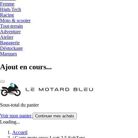
Femme
High-Tech
Racing
Moto & scooter
Tout-terrain
Adventure
Atelier
Bagagerie
Déstockage
Marques
Ajout en cours...
Sous-total du panier
Voir mon panier
Continuer mes achats
Loading...
Accueil
/
Gants moto cross Leatt 2.5 SubZero