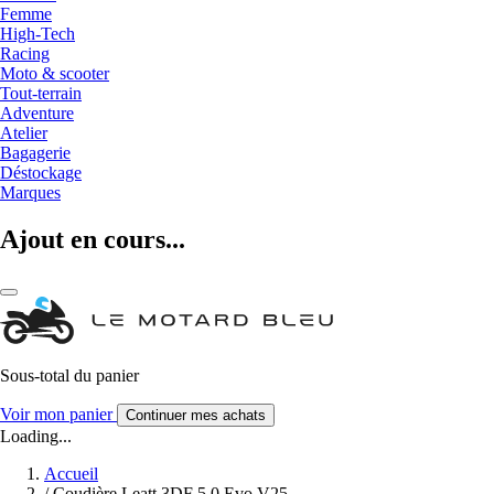
Femme
High-Tech
Racing
Moto & scooter
Tout-terrain
Adventure
Atelier
Bagagerie
Déstockage
Marques
Ajout en cours...
Sous-total du panier
Voir mon panier
Continuer mes achats
Loading...
Accueil
/
Coudière Leatt 3DF 5.0 Evo V25