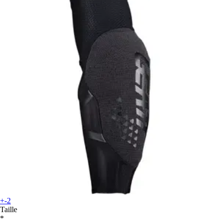
+-2
Taille
*