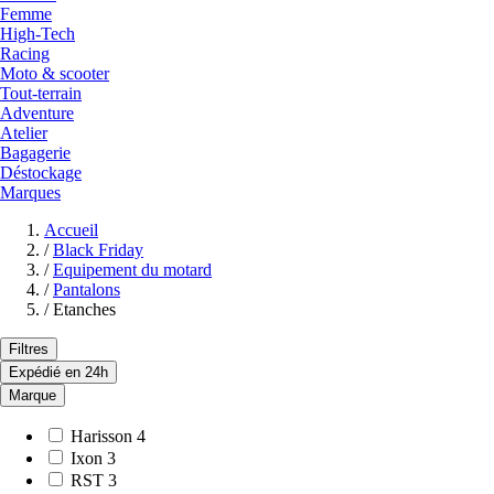
Femme
High-Tech
Racing
Moto & scooter
Tout-terrain
Adventure
Atelier
Bagagerie
Déstockage
Marques
Accueil
/
Black Friday
/
Equipement du motard
/
Pantalons
/
Etanches
Filtres
Expédié en 24h
Marque
Harisson
4
Ixon
3
RST
3