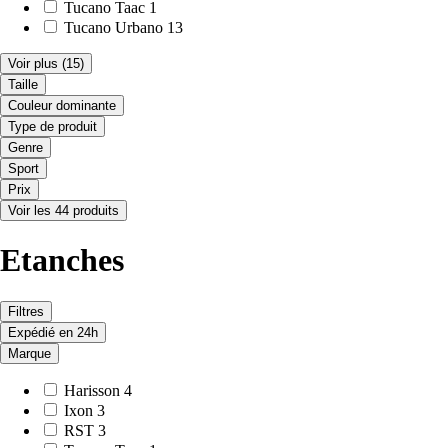
Tucano Taac
1
Tucano Urbano
13
Voir plus
(15)
Taille
Couleur dominante
Type de produit
Genre
Sport
Prix
Voir les 44 produits
Etanches
Filtres
Expédié en 24h
Marque
Harisson
4
Ixon
3
RST
3