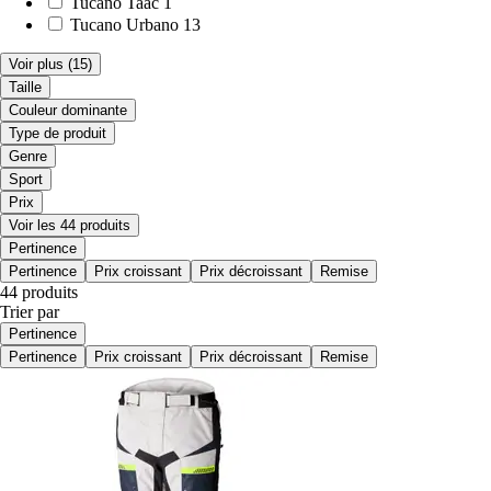
Tucano Taac
1
Tucano Urbano
13
Voir plus
(15)
Taille
Couleur dominante
Type de produit
Genre
Sport
Prix
Voir les 44 produits
Pertinence
Pertinence
Prix croissant
Prix décroissant
Remise
44 produits
Trier par
Pertinence
Pertinence
Prix croissant
Prix décroissant
Remise