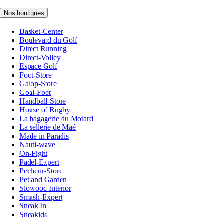
Nos boutiques
Basket-Center
Boulevard du Golf
Direct Running
Direct-Volley
Espace Golf
Foot-Store
Galop-Store
Goal-Foot
Handball-Store
House of Rugby
La bagagerie du Motard
La sellerie de Maé
Made in Paradis
Nauti-wave
On-Fight
Padel-Expert
Pecheur-Store
Pet and Garden
Slowood Interior
Smash-Expert
Sneak'In
Sneakids