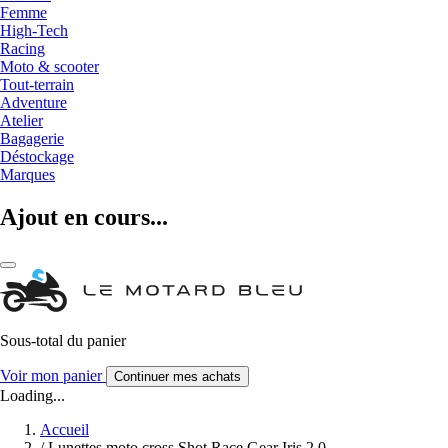
Femme
High-Tech
Racing
Moto & scooter
Tout-terrain
Adventure
Atelier
Bagagerie
Déstockage
Marques
Ajout en cours...
Sous-total du panier
Voir mon panier
Continuer mes achats
Loading...
Accueil
/
Lunettes moto cross Shot Race Gear Iris 2.0