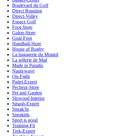
Boulevard du Golf
Direct Running
Direct-Volley
Espace Golf
Foot-Store
Galop-Store
Goal-Foot
Handball-Store
House of Rugby
La bagagerie du Motard
La sellerie de Maé
Made in Paradis
Nauti-wave
On-Fight
Padel-Expert
Pecheur-Store
Pet and Garden
Slowood Interior
Smash-Expert
Sneak'In
Sneakids
Sport is good
Training-Fit
Trek-Expert