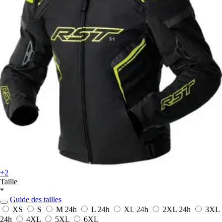
+2
Taille
*
Guide des tailles
XS
S
M
24h
L
24h
XL
24h
2XL
24h
3XL
24h
4XL
5XL
6XL