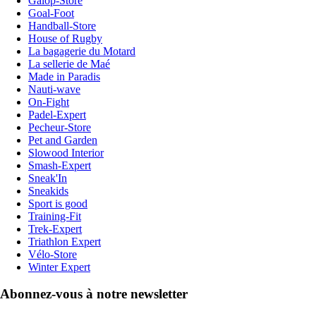
Galop-Store
Goal-Foot
Handball-Store
House of Rugby
La bagagerie du Motard
La sellerie de Maé
Made in Paradis
Nauti-wave
On-Fight
Padel-Expert
Pecheur-Store
Pet and Garden
Slowood Interior
Smash-Expert
Sneak'In
Sneakids
Sport is good
Training-Fit
Trek-Expert
Triathlon Expert
Vélo-Store
Winter Expert
Abonnez-vous à notre newsletter