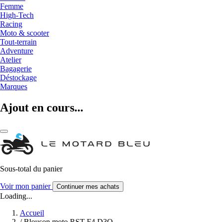
Femme
High-Tech
Racing
Moto & scooter
Tout-terrain
Adventure
Atelier
Bagagerie
Déstockage
Marques
Ajout en cours...
Sous-total du panier
Voir mon panier
Continuer mes achats
Loading...
Accueil
/
Blouson moto RST F4 D3O