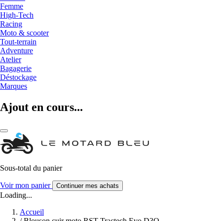
Femme
High-Tech
Racing
Moto & scooter
Tout-terrain
Adventure
Atelier
Bagagerie
Déstockage
Marques
Ajout en cours...
Sous-total du panier
Voir mon panier
Continuer mes achats
Loading...
Accueil
/
Blouson cuir moto RST Tractech Evo D3O