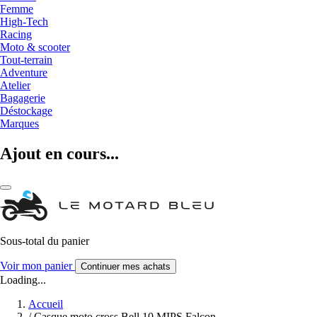
Femme
High-Tech
Racing
Moto & scooter
Tout-terrain
Adventure
Atelier
Bagagerie
Déstockage
Marques
Ajout en cours...
Sous-total du panier
Voir mon panier
Continuer mes achats
Loading...
Accueil
/
Casque moto cross Bell 10 MIPS Falcon