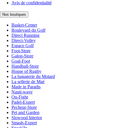
Avis de confidentialité
Nos boutiques
Basket-Center
Boulevard du Golf
Direct Running
Direct-Volley
Espace Golf
Foot-Store
Galop-Store
Goal-Foot
Handball-Store
House of Rugby
La bagagerie du Motard
La sellerie de Maé
Made in Paradis
Nauti-wave
On-Fight
Padel-Expert
Pecheur-Store
Pet and Garden
Slowood Interior
Smash-Expert
Sneak'In