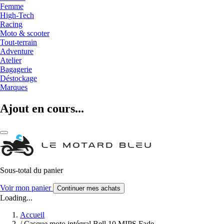
Femme
High-Tech
Racing
Moto & scooter
Tout-terrain
Adventure
Atelier
Bagagerie
Déstockage
Marques
Ajout en cours...
Sous-total du panier
Voir mon panier
Continuer mes achats
Loading...
Accueil
/
Casque moto intégral Bell 10 MIPS Fade