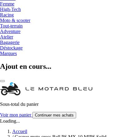
Femme
High-Tech
Racing
Moto & scooter
Tout-terrain
Adventure
Atelier
Bagagerie
Déstockage
Marques
Ajout en cours...
Sous-total du panier
Voir mon panier
Continuer mes achats
Loading...
Accueil
/
Casque moto cross Bell PS MX-10 MIPS Solid